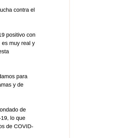
ucha contra el 
9 positivo con 
 es muy real y 
esta 
odamos para 
amas y de 
Condado de 
19, lo que 
ivos de COVID-