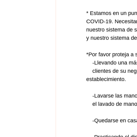
* Estamos en un punt
COVID-19. Necesitam
nuestro sistema de s
y nuestro sistema de
*Por favor proteja a 
    -Llevando una m
    clientes de su negocio que usen una máscara mientras se encuentre en su 
establecimiento.
    -Lavarse las m
    el lavado de ma
    -Quedarse en c
    -Practicando el