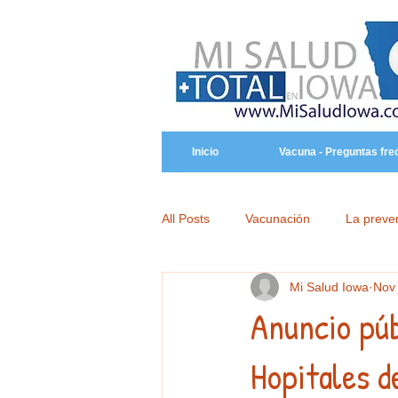
Inicio
Vacuna - Preguntas fre
All Posts
Vacunación
La preve
Mi Salud Iowa
Nov
Anuncio públ
Hopitales d