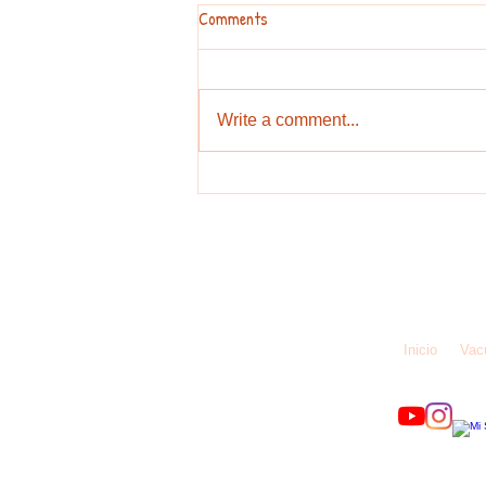
Comments
Write a comment...
Vacunar contra el COVID-19 es lo
mejor que puede hacer por la salud
de sus hijos
Iniciativa 
Inicio
Vac
© 2020 by
IMC I