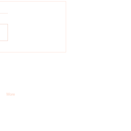
ación de niños:Preguntas
entes
s
More