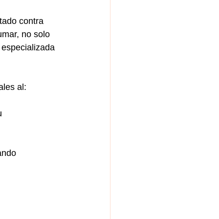
tado contra 
mar, no solo 
 especializada 
les al:
ando 