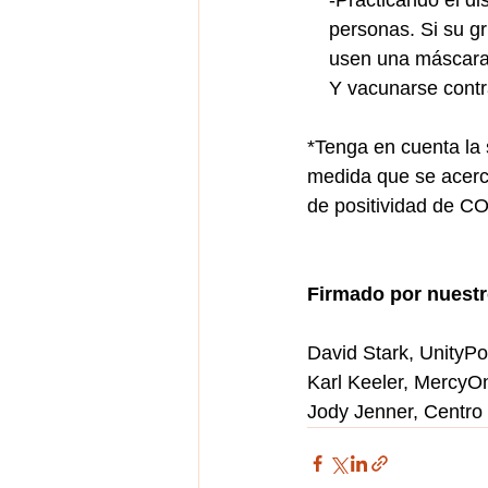
    personas. Si su
    usen una másca
    Y vacunarse cont
*Tenga en cuenta la 
medida que se acerc
de positividad de C
Firmado por nuest
David Stark, UnityPo
Karl Keeler, MercyO
Jody Jenner, Centro