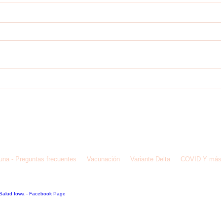
Nuevas recomendaciones de
Vacun
aislamiento y cuarentena por
frecu
COVID-19
de IMC, Inc para Ayudar a la Comunidad Latina
una - Preguntas frecuentes
Vacunación
Variante Delta
COVID Y má
nc