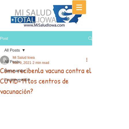
Post
All Posts
Mi Salud Iowa
All Posts
Mar 9, 2021
2 min read
Cómo recibenla vacuna contra el
Vacunación
COVID-19 los centros de
La prevención
vacunación?