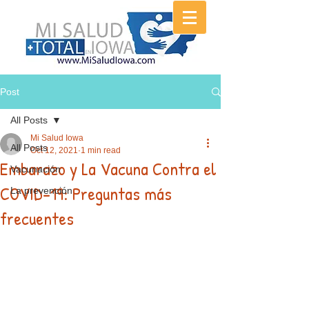
Post
All Posts
Mi Salud Iowa
All Posts
Oct 12, 2021
1 min read
Embarazo y La Vacuna Contra el
Vacunación
COVID-19: Preguntas más
La prevención
frecuentes