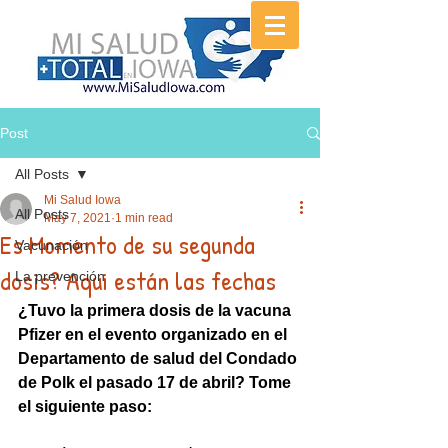
Post
All Posts
Mi Salud Iowa
All Posts
May 7, 2021
1 min read
Es Momento de su segunda
Vacunación
dosis? Aqui están las fechas
La prevención
¿Tuvo la primera dosis de la vacuna 
Pfizer en el evento organizado en el 
Departamento de salud del Condado 
de Polk el pasado 17 de abril? Tome 
el siguiente paso: