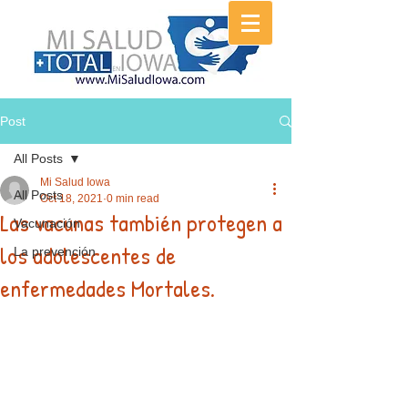
Post
All Posts
Mi Salud Iowa
All Posts
Oct 18, 2021
0 min read
Las vacunas también protegen a
Vacunación
los adolescentes de
La prevención
enfermedades Mortales.