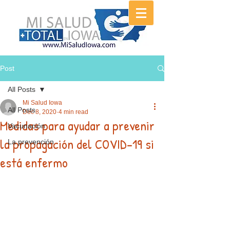
Post
All Posts
Mi Salud Iowa
All Posts
Dec 8, 2020
4 min read
Medidas para ayudar a prevenir
Vacunación
la propagación del COVID-19 si
La prevención
está enfermo