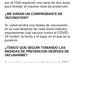
por la FDA requieren una serie de dos dosis
para brindar el máximo nivel de protección.
¿ME DARAN UN COMPROBANTE DE
VACUNACION?
Si, usted tendrá una tarjeta de vacunación
en la cual después de cada dosis indicara
exactamente cual vacuna contra el COVID-
19 recibió, la fecha y el lugar en el que se la
pusieron.
¿TENGO QUE SEGUIR TOMANDO LAS
MEDIDAS DE PREVENCION DESPUES DE
VACUNARME?
Aunque las vacunas aprobadas por la FDA
son sumamente eficaces, ninguna de las
vacunas ofrece 100% de eficacia. Los
profesionales de salud pública calculan que
habrá que vacunar entre el 70% al 85% de
la población para crear inmunidad en la
comunidad y así detener la propagación del
virus. Por lo tanto, es muy importante seguir
tomando estas precauciones como usar la
mascarilla, lavarse las manos y mantener el
distanciamiento social.