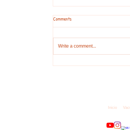
Comments
Write a comment...
Cómo cuidarte en casa si tienes
síntomas de COVID-19
Iniciativa 
Inicio
Vac