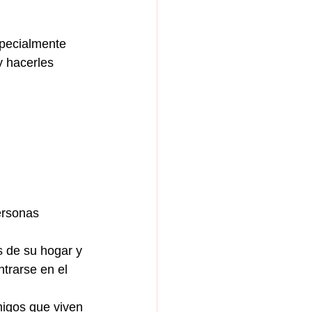
specialmente 
y hacerles 
ersonas 
s de su hogar y 
trarse en el 
migos que viven 