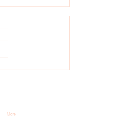
D-19: RECOMENDACIONES
 LAS FESTIVIDADES
s
More