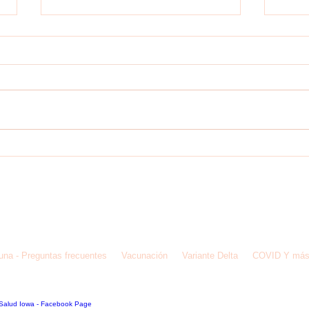
Medidas para ayudar a prevenir la
COVI
propagación del COVID-19 si está
PARA
enfermo
de IMC, Inc para Ayudar a la Comunidad Latina
una - Preguntas frecuentes
Vacunación
Variante Delta
COVID Y má