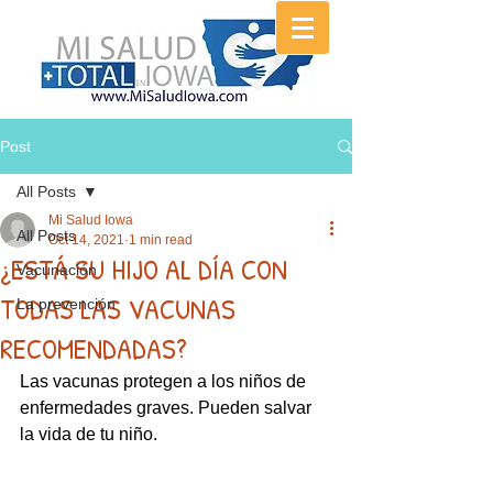
Post
All Posts
Mi Salud Iowa
All Posts
Oct 14, 2021
1 min read
¿ESTÁ SU HIJO AL DÍA CON
Vacunación
TODAS LAS VACUNAS
La prevención
RECOMENDADAS?
Las vacunas protegen a los niños de 
enfermedades graves. Pueden salvar 
la vida de tu niño.