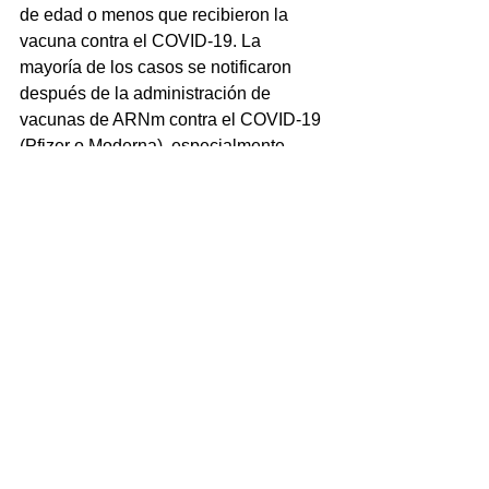
de edad o menos que recibieron la 
vacuna contra el COVID-19. La 
mayoría de los casos se notificaron 
después de la administración de 
vacunas de ARNm contra el COVID-19 
(Pfizer o Moderna), especialmente 
entre adolescentes y adultos jóvenes 
de sexo masculino. 
See All
Recent Posts