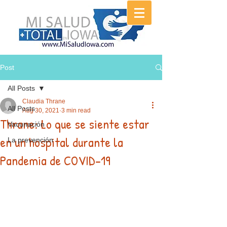
Post
All Posts
Claudia Thrane
All Posts
Aug 30, 2021
3 min read
Thrane: Lo que se siente estar
Vacunación
en un hospital durante la
La prevención
Pandemia de COVID-19