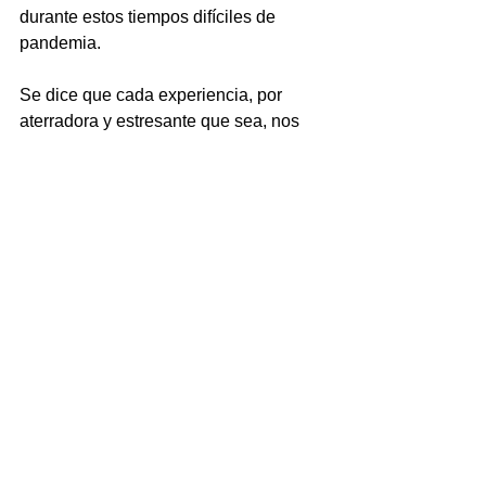
durante estos tiempos difíciles de 
pandemia.
Se dice que cada experiencia, por 
aterradora y estresante que sea, nos 
enseña
una lección. Aprendí mucho sobre un 
sistema de atención médico estresado y
sobre la bondad y dedicación de cada 
individuo que trabaja en un hospital.
Desafortunadamente, también 
experimenté la ignorancia de 
individuos,
seguidores de la desinformación que 
contribuyen a la situación extenuante 
actual
en nuestros centros de atención 
médica.