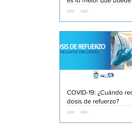
es lo mejor que puede
por la salud de sus hij
COVID-19: ¿Cuándo reci
dosis de refuerzo?