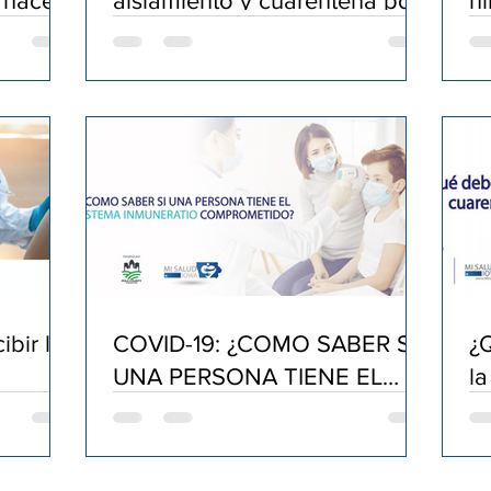
 hacer
aislamiento y cuarentena por
ni
os
COVID-19
bir la
COVID-19: ¿COMO SABER SI
¿
UNA PERSONA TIENE EL
l
SISTEMA INMUNERATIO
COMPROMETIDO?