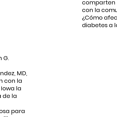
comparten
con la comu
¿Cómo afec
diabetes a l
h G.
ndez, MD,
n con la
Iowa la
 de la
osa para