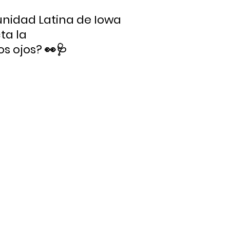
nidad Latina de Iowa
ta la
os ojos? 👀🩺