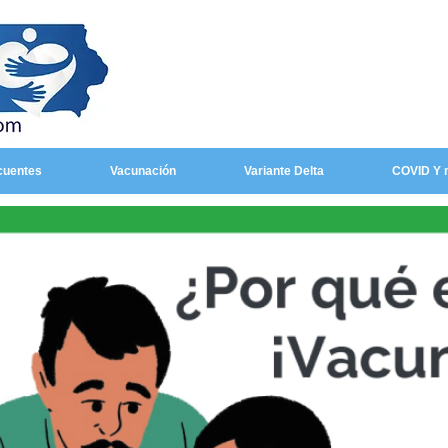
cuentes
Vacunación
Variante Delta
COVID Y 