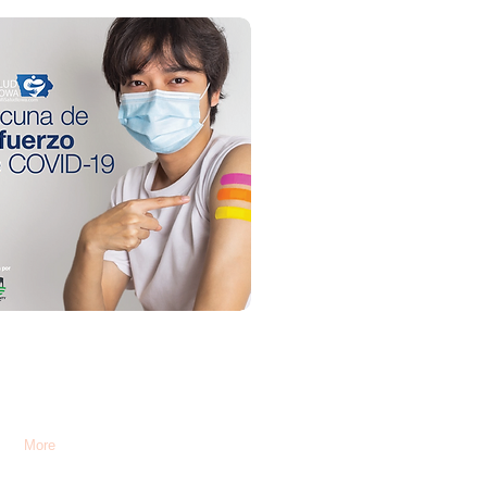
s
More