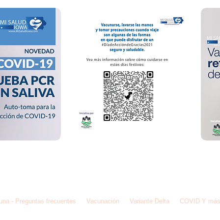
de IMC, Inc para Ayudar a la Comunidad Latina
una - Preguntas frecuentes
Vacunación
Variante Delta
COVID Y má